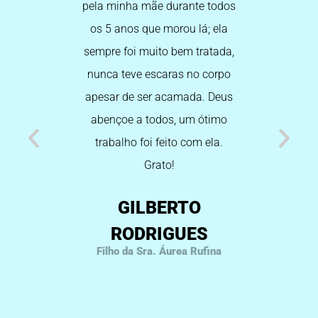
pela minha mãe durante todos
idosos n
os 5 anos que morou lá; ela
outro l
sempre foi muito bem tratada,
cheiro
nunca teve escaras no corpo
funcioná
apesar de ser acamada. Deus
carinhos
abençoe a todos, um ótimo
fi
trabalho foi feito com ela.
MIRI
Grato!
Filha d
GILBERTO
RODRIGUES
Filho da Sra. Áurea Rufina