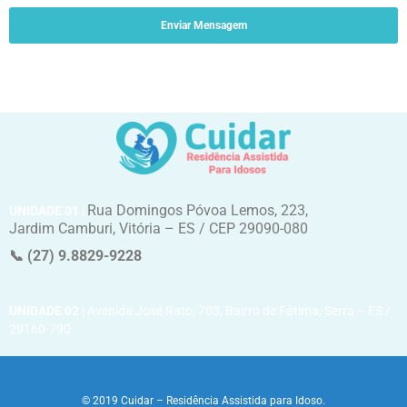
Enviar Mensagem
Rua Domingos Póvoa Lemos, 223,
UNIDADE 01
|
Jardim Camburi, Vitória – ES / CEP 29090-080
📞 (27) 9.8829-9228
UNIDADE 02
|
Avenida José Rato, 703, Bairro de Fátima, Serra – ES /
29160-790
© 2019 Cuidar – Residência Assistida para Idoso.