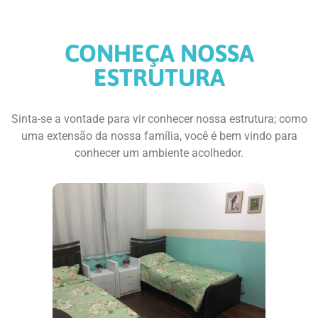
ASSISTIDA PARA
IDOSOS
CONHEÇA NOSSA
Venha se
ESTRUTURA
surpreender e
Sinta-se a vontade para vir conhecer nossa estrutura; como
fazer parte da
uma extensão da nossa família, você é bem vindo para
conhecer um ambiente acolhedor.
nossa família!